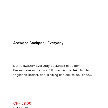
Arawaza Backpack Everyday
Der Arawaza® Everyday Backpack mit einem
Fassungsvermögen von 18 Litern ist perfekt für den
täglichen Bedarf, das Training und die Reise. Diese
Tasche wurde von Arawaza® entworfen und
kombiniert die innovativsten Eigenschaften der
technischen Sporttaschen von Arawaza®. Der
Arawaza® Everyday Backpack hat die perfekte Größe
zum Mitnehmen und wurde mit Blick auf Effektivität
entwickelt, so dass er sowohl für die meisten
Regulärer Preis:
CHF 59.00
Sportarten als auch für den täglichen Gebrauch