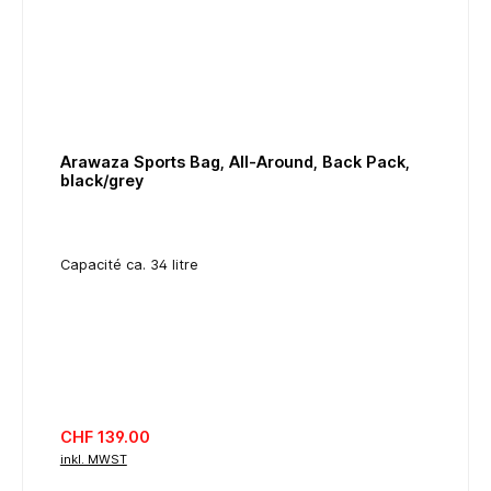
Arawaza Sports Bag, All-Around, Back Pack,
black/grey
Capacité ca. 34 litre
Regulärer Preis:
CHF 139.00
inkl. MWST