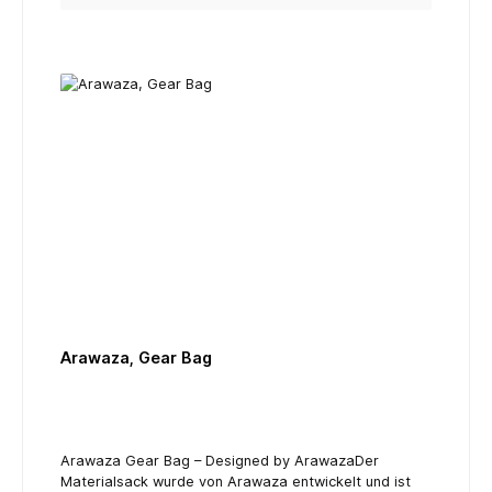
schneller trocknet- Abnehmbare zweckorientierte
Taschen- Hochwertige wasserdichte Verschlüsse-
Und vieles mehr ...
Arawaza, Gear Bag
Arawaza Gear Bag – Designed by ArawazaDer
Materialsack wurde von Arawaza entwickelt und ist