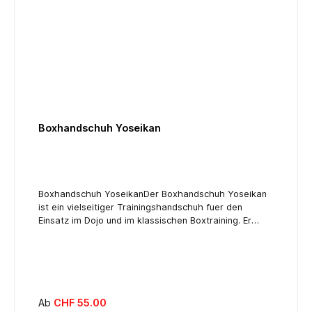
Boxhandschuh Yoseikan
Boxhandschuh YoseikanDer Boxhandschuh Yoseikan
ist ein vielseitiger Trainingshandschuh fuer den
Einsatz im Dojo und im klassischen Boxtraining. Er
eignet sich fuer Techniktraining, Pratzenarbeit und
situativ auch fuer Sparring (je nach
Polsterung/Gewicht) und bietet eine ausgewogene
Kombination aus Schutz, Komfort und Stabilitaet. Die
Polsterung unterstützt eine wirksame Dämpfung bei
Treffern und hilft, Hände und Knöchel vor Belastung
Regulärer Preis:
Ab
CHF 55.00