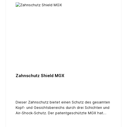
angepaßt werden.Schutzgrad: ****
Zahnschutz Shield MGX
Dieser Zahnschutz bietet einen Schutz des gesamten
Kopf- und Gesichtsbereichs durch drei Schichten und
Air-Shock-Schutz. Der patentgeschützte MGX hat
eine vorgeformte äußere Schicht mit weichen inneren
Schichten. Der Air-Shock-Absorber bietet maximalen