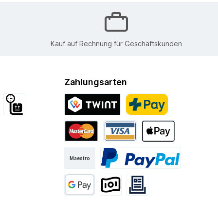
Kauf auf Rechnung für Geschäftskunden
Zahlungsarten
d International
Sperrgut
Twint
PostFinance Pay
Kurier
Mastercard
Visa
Apple Pay
Maestro
PayPal
Google Pay
Vorkasse
Rechnung