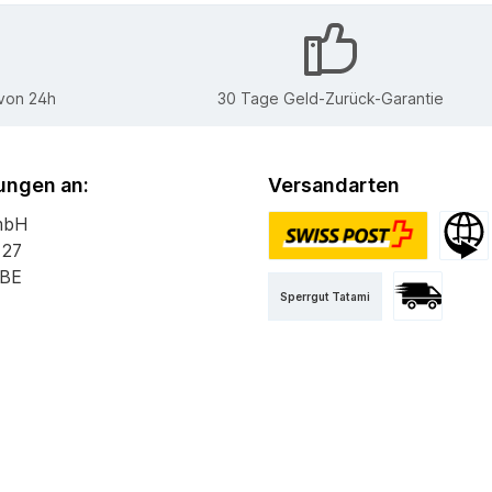
 von 24h
30 Tage Geld-Zurück-Garantie
ngen an:
Versandarten
mbH
 27
PostPac Priority
Versan
 BE
Sperrgut Tatami
Versand mit 