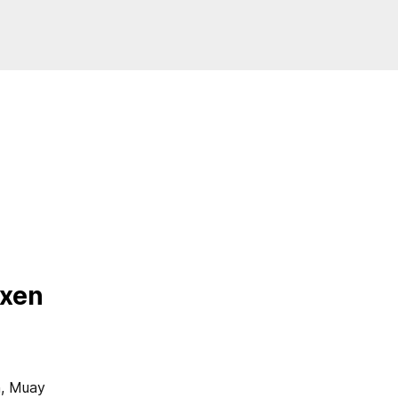
oxen
n, Muay