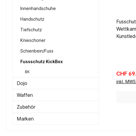
Innenhandschuhe
Handschutz
Fusschut
Wettkamp
Tiefschutz
Kunstlede
Knieschoner
anatomi
mit hohe
Schienbein/Fuss
Dämpfung
Fussschutz KickBox
Velcrove
BK
Elastikbä
Reguläre
CHF 69
Zehen.
inkl. MW
Dojo
Waffen
Zubehör
Marken