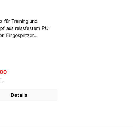
z für Training und
f aus reissfestem PU-
r. Eingespritzer
sch geformter Schaumkern
r Dichte sorgt für gute
. Elastik-
rschluss, Breite 4cm.
nder zur fixierung an
r Preis:
.00
ST
Details