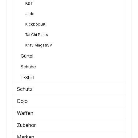
KDT
Judo
Kickbox BK
Tai Chi Pants
Krav Maga&SV
Gürtel
Schuhe
T-Shirt
Schutz
Dojo
Waffen
Zubehör
Marken