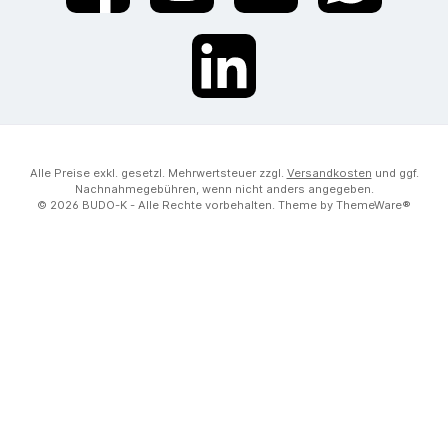
LinkedIn
Alle Preise exkl. gesetzl. Mehrwertsteuer zzgl.
Versandkosten
und ggf.
Nachnahmegebühren, wenn nicht anders angegeben.
© 2026 BUDO-K - Alle Rechte vorbehalten. Theme by
ThemeWare®