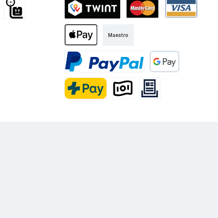
d International
Sperrgut
Twint
Mastercard
Visa
Maestro
Kurier
Apple Pay
PayPal
Google Pay
PostFinance Pay
Vorkasse
Rechnung