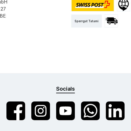
mbH
 27
PostPac Priority
Versan
 BE
Sperrgut Tatami
Versand mit 
Socials
Facebook
Instagram
YouTube
WhatsApp
LinkedIn