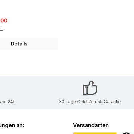
r Preis:
.00
ST
Details
 von 24h
30 Tage Geld-Zurück-Garantie
ngen an:
Versandarten