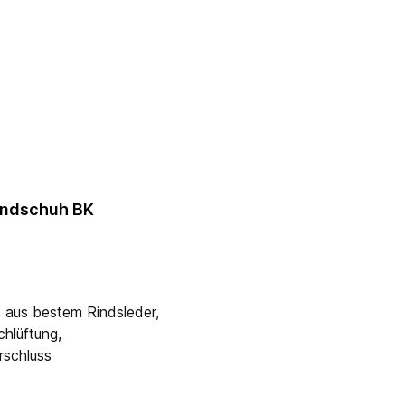
ndschuh BK
t aus bestem Rindsleder,
chlüftung,
rschluss