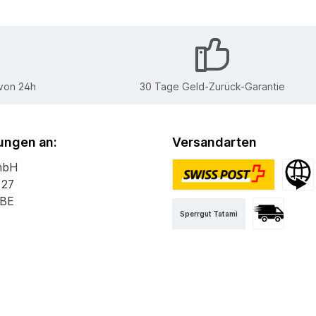
 von 24h
30 Tage Geld-Zurück-Garantie
ngen an:
Versandarten
mbH
 27
PostPac Priority
Versan
 BE
Sperrgut Tatami
Versand mit 