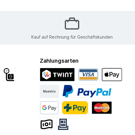
Kauf auf Rechnung für Geschäftskunden
Zahlungsarten
d International
Sperrgut
Twint
Visa
Apple Pay
Maestro
Kurier
PayPal
Google Pay
PostFinance Pay
Mastercard
Vorkasse
Rechnung