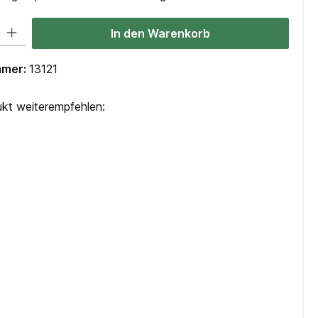
 Gib den gewünschten Wert ein oder benutze die Schaltflächen um die Anzah
In den Warenkorb
mmer:
13121
kt weiterempfehlen: