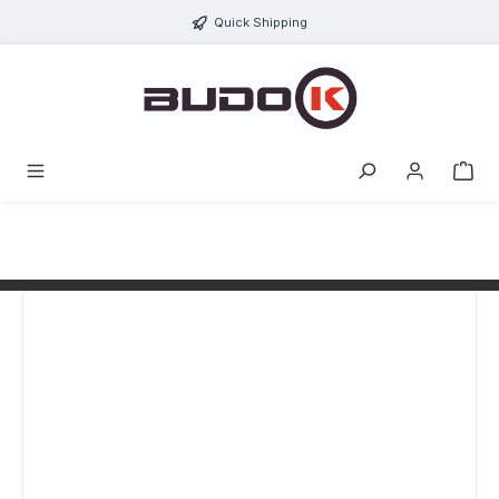
alt springen
Quick Shipping
Bildergalerie überspringen