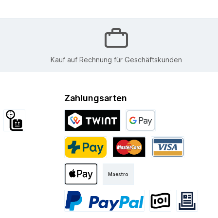
Kauf auf Rechnung für Geschäftskunden
Zahlungsarten
d International
Sperrgut
Twint
Google Pay
Kurier
PostFinance Pay
Mastercard
Visa
Maestro
Apple Pay
PayPal
Vorkasse
Rechnung