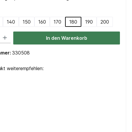
swählen
140
150
160
170
180
190
200
 Gib den gewünschten Wert ein oder benutze die Schaltflächen um die Anzah
In den Warenkorb
mmer:
330508
kt weiterempfehlen: