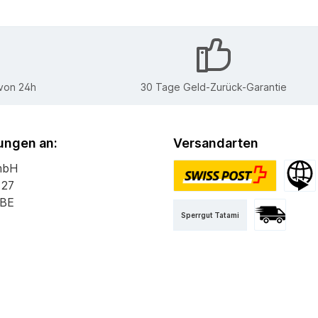
 von 24h
30 Tage Geld-Zurück-Garantie
ngen an:
Versandarten
mbH
 27
PostPac Priority
Versan
 BE
Sperrgut Tatami
Versand mit 