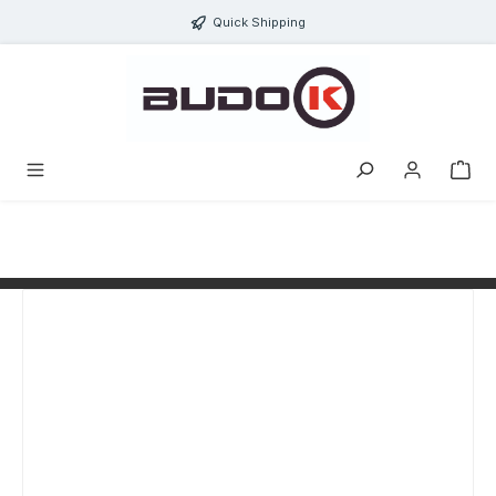
alt springen
Quick Shipping
Bildergalerie überspringen