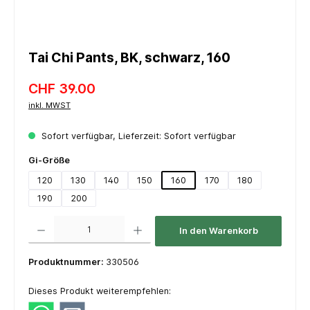
Tai Chi Pants, BK, schwarz, 160
CHF 39.00
inkl. MWST
Sofort verfügbar, Lieferzeit: Sofort verfügbar
auswählen
Gi-Größe
120
130
140
150
160
170
180
190
200
Produkt Anzahl: Gib den gewünschten Wert ein oder benutze die Schaltflächen um die 
In den Warenkorb
Produktnummer:
330506
Dieses Produkt weiterempfehlen: