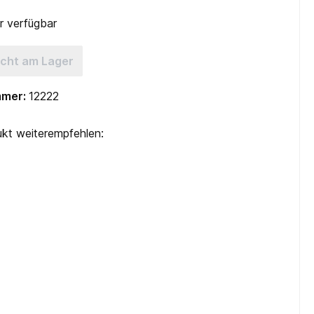
 verfügbar
icht am Lager
mmer:
12222
kt weiterempfehlen: