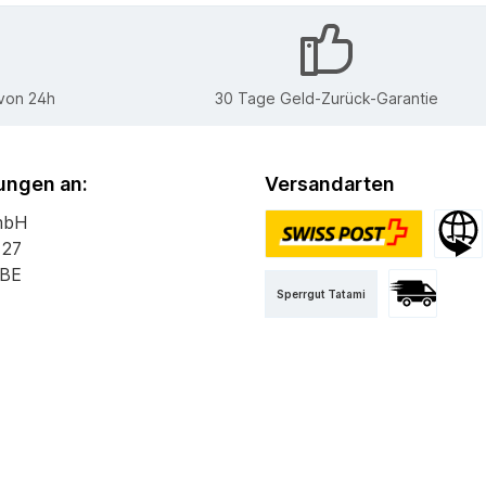
 von 24h
30 Tage Geld-Zurück-Garantie
ngen an:
Versandarten
mbH
 27
PostPac Priority
Versan
 BE
Sperrgut Tatami
Versand mit 