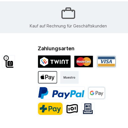
Kauf auf Rechnung für Geschäftskunden
Zahlungsarten
d International
Sperrgut
Twint
Mastercard
Visa
Maestro
Kurier
Apple Pay
PayPal
Google Pay
PostFinance Pay
Vorkasse
Rechnung