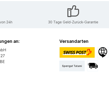
 von 24h
30 Tage Geld-Zurück-Garantie
ngen an:
Versandarten
mbH
 27
PostPac Priority
Versan
 BE
Sperrgut Tatami
Versand mit 