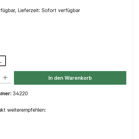
fügbar, Lieferzeit: Sofort verfügbar
hlen
ählen
L
 Gib den gewünschten Wert ein oder benutze die Schaltflächen um die Anzah
In den Warenkorb
mmer:
34220
kt weiterempfehlen: