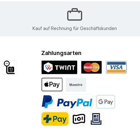
Kauf auf Rechnung für Geschäftskunden
Zahlungsarten
d International
Sperrgut
Twint
Mastercard
Visa
Maestro
Kurier
Apple Pay
PayPal
Google Pay
PostFinance Pay
Vorkasse
Rechnung