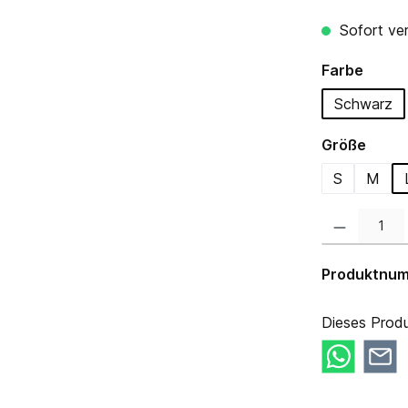
Sofort ver
auswä
Farbe
Schwarz
ausw
Größe
S
M
Produkt Anzahl:
Produktnu
Dieses Produ