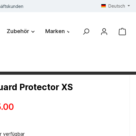
Deutsch
häftskunden
Zubehör
Marken
ard Protector XS
.00
 verfügbar