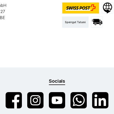
mbH
 27
PostPac Priority
Versan
 BE
Sperrgut Tatami
Versand mit 
Socials
Facebook
Instagram
YouTube
WhatsApp
LinkedIn