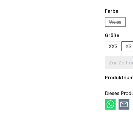
auswä
Farbe
Weiss
(Diese Op
ausw
Größe
XXS
XS
(D
Zur Zeit n
Produktnu
Dieses Produ