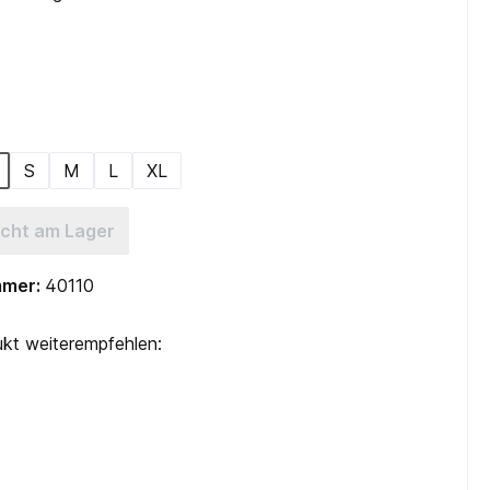
hlen
tion ist zurzeit nicht verfügbar.)
ählen
S
M
L
XL
iese Option ist zurzeit nicht verfügbar.)
icht am Lager
mmer:
40110
kt weiterempfehlen: