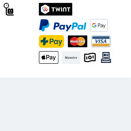
d International
Sperrgut
Twint
Kurier
PayPal
Google Pay
PostFinance Pay
Mastercard
Visa
Maestro
Apple Pay
Vorkasse
Rechnung