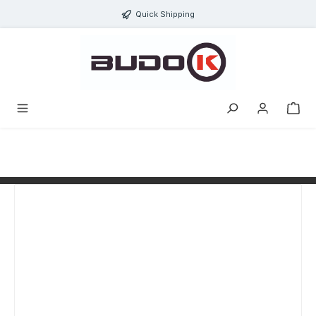
alt springen
Quick Shipping
Bildergalerie überspringen