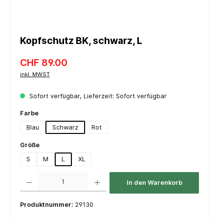
Kopfschutz BK, schwarz, L
CHF 89.00
inkl. MWST
Sofort verfügbar, Lieferzeit: Sofort verfügbar
auswählen
Farbe
Blau
Schwarz
Rot
auswählen
Größe
S
M
L
XL
Produkt Anzahl: Gib den gewünschten Wert ein oder benutze die Schaltflächen um die 
In den Warenkorb
Produktnummer:
29130