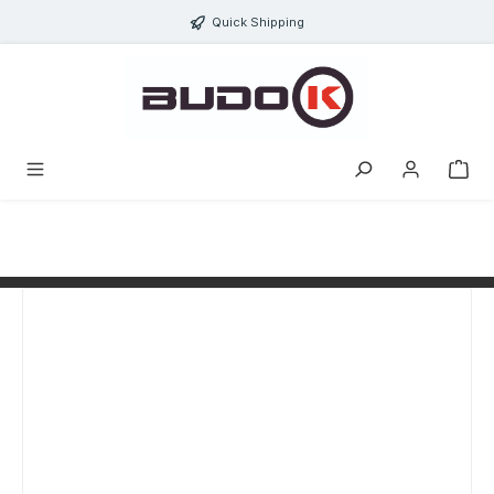
alt springen
Quick Shipping
Bildergalerie überspringen