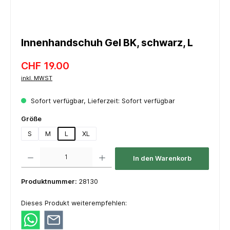
Innenhandschuh Gel BK, schwarz, L
CHF 19.00
inkl. MWST
Sofort verfügbar, Lieferzeit: Sofort verfügbar
auswählen
Größe
S
M
L
XL
Produkt Anzahl: Gib den gewünschten Wert ein oder benutze die Schaltflächen um die 
In den Warenkorb
Produktnummer:
28130
Dieses Produkt weiterempfehlen: