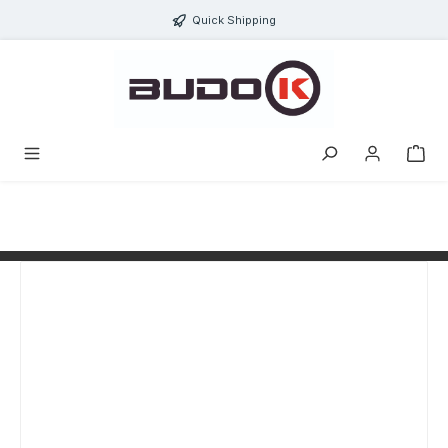
alt springen
Quick Shipping
Bildergalerie überspringen