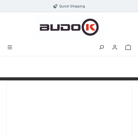
alt springen
Quick Shipping
Bildergalerie überspringen