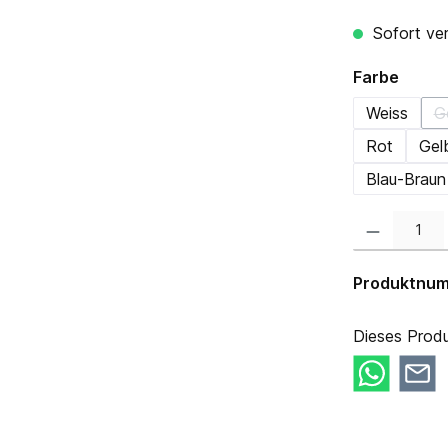
Sofort ver
auswä
Farbe
Weiss
G
Rot
Gel
Blau-Braun
Produkt Anzahl:
Produktnu
Dieses Produ