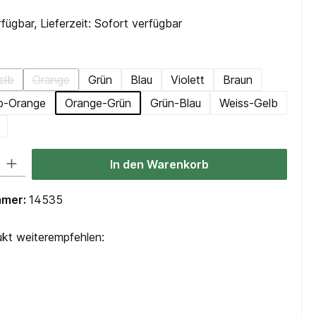
fügbar, Lieferzeit: Sofort verfügbar
hlen
elb
Orange
Grün
Blau
Violett
Braun
(Diese Option ist zurzeit nicht verfügbar.)
(Diese Option ist zurzeit nicht verfügbar.)
b-Orange
Orange-Grün
Grün-Blau
Weiss-Gelb
 Gib den gewünschten Wert ein oder benutze die Schaltflächen um die Anzah
In den Warenkorb
mmer:
14535
kt weiterempfehlen: