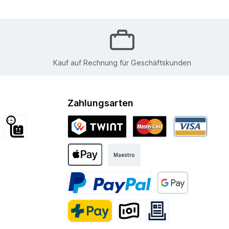
Kauf auf Rechnung für Geschäftskunden
Zahlungsarten
d International
Sperrgut
Twint
Mastercard
Visa
Maestro
Kurier
Apple Pay
PayPal
Google Pay
PostFinance Pay
Vorkasse
Rechnung