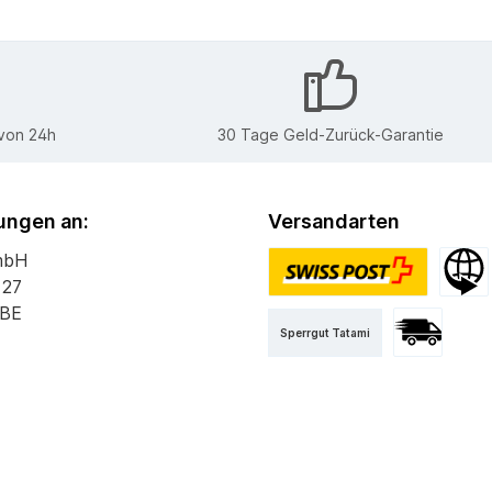
 von 24h
30 Tage Geld-Zurück-Garantie
ngen an:
Versandarten
mbH
 27
PostPac Priority
Versan
 BE
Sperrgut Tatami
Versand mit 