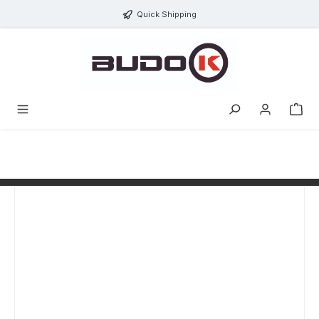
alt springen
Quick Shipping
Bildergalerie überspringen