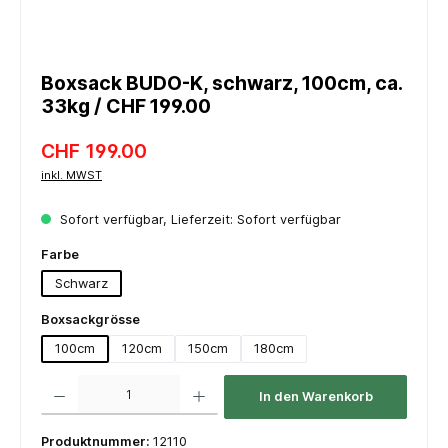
Boxsack BUDO-K, schwarz, 100cm, ca.
33kg / CHF 199.00
CHF 199.00
inkl. MWST
Sofort verfügbar, Lieferzeit: Sofort verfügbar
auswählen
Farbe
Schwarz
auswählen
Boxsackgrösse
100cm
120cm
150cm
180cm
Produkt Anzahl: Gib den gewünschten Wert ein oder benutze die Schaltflächen um die 
In den Warenkorb
Produktnummer:
12110