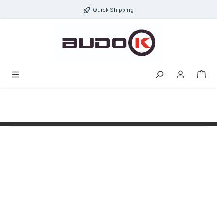
alt springen
Quick Shipping
Bildergalerie überspringen