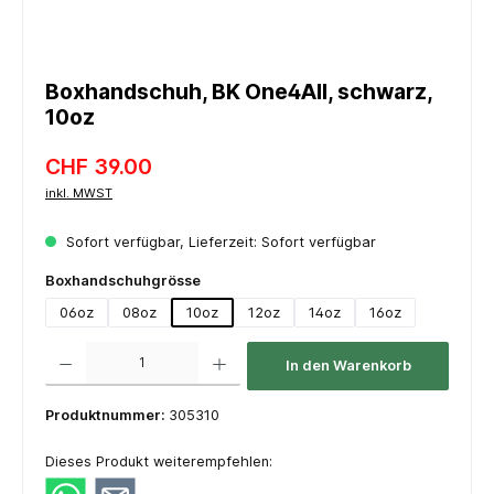
Boxhandschuh, BK One4All, schwarz,
10oz
CHF 39.00
inkl. MWST
Sofort verfügbar, Lieferzeit: Sofort verfügbar
auswählen
Boxhandschuhgrösse
06oz
08oz
10oz
12oz
14oz
16oz
Produkt Anzahl: Gib den gewünschten Wert ein oder benutze die Schaltflächen um die 
In den Warenkorb
Produktnummer:
305310
Dieses Produkt weiterempfehlen: