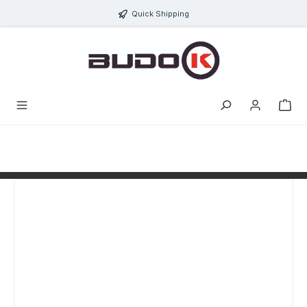
alt springen
Quick Shipping
Bildergalerie überspringen