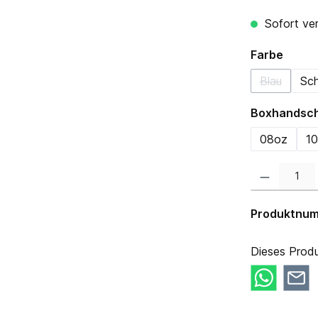
Sofort ver
auswä
Farbe
Blau
Sc
(Diese Opt
Boxhandsc
08oz
1
Produkt Anzahl:
Produktnu
Dieses Produ