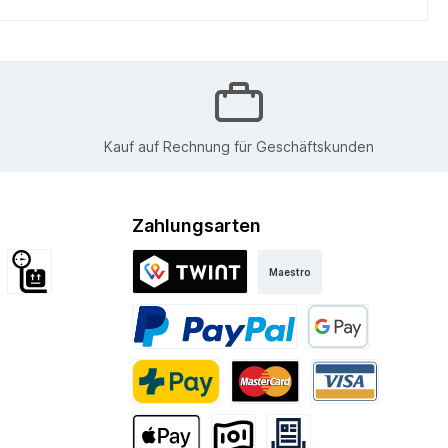
Kauf auf Rechnung für Geschäftskunden
Zahlungsarten
Maestro
d International
Sperrgut
Twint
Kurier
PayPal
Google Pay
PostFinance Pay
Mastercard
Visa