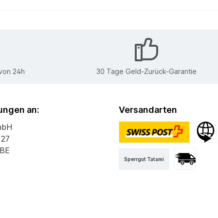
 von 24h
30 Tage Geld-Zurück-Garantie
ngen an:
Versandarten
mbH
 27
PostPac Priority
Versan
 BE
Sperrgut Tatami
Versand mit 