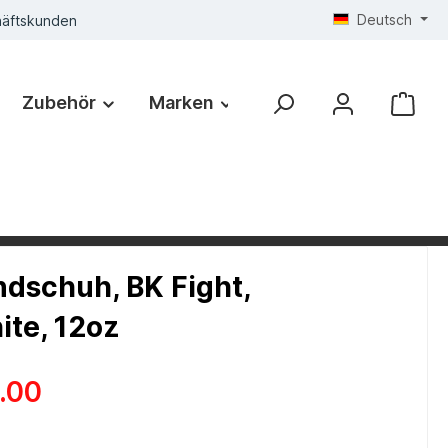
Deutsch
häftskunden
Zubehör
Marken
dschuh, BK Fight,
ite, 12oz
.00