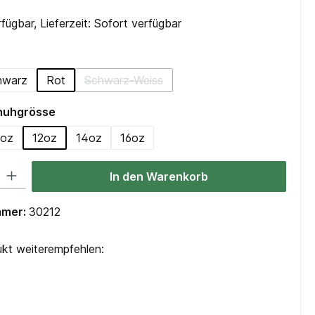
fügbar, Lieferzeit: Sofort verfügbar
hlen
hwarz
Rot
Schwarz-Weiss
ion ist zurzeit nicht verfügbar.)
(Diese Option ist zurzeit nicht verfügbar.
auswählen
huhgrösse
0oz
12oz
14oz
16oz
 Gib den gewünschten Wert ein oder benutze die Schaltflächen um die Anzah
In den Warenkorb
mmer:
30212
kt weiterempfehlen: