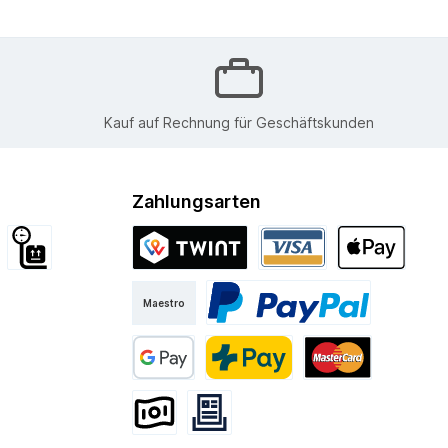
Kauf auf Rechnung für Geschäftskunden
Zahlungsarten
d International
Sperrgut
Twint
Visa
Apple Pay
Maestro
Kurier
PayPal
Google Pay
PostFinance Pay
Mastercard
Vorkasse
Rechnung