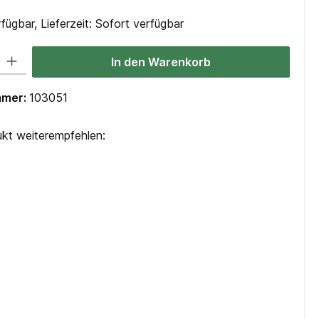
fügbar, Lieferzeit: Sofort verfügbar
 Gib den gewünschten Wert ein oder benutze die Schaltflächen um die Anzah
In den Warenkorb
mmer:
103051
kt weiterempfehlen: