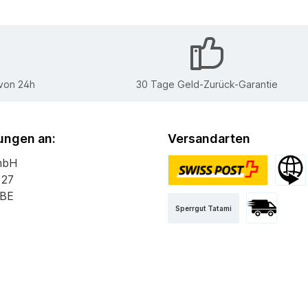
 von 24h
30 Tage Geld-Zurück-Garantie
ngen an:
Versandarten
mbH
 27
PostPac Priority
Versan
 BE
Sperrgut Tatami
Versand mit 