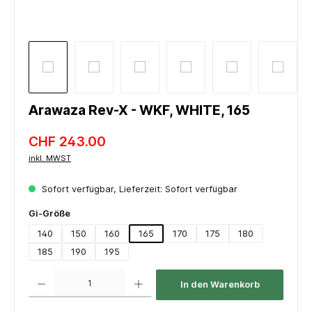
Arawaza Rev-X - WKF, WHITE, 165
CHF 243.00
inkl. MWST
Sofort verfügbar, Lieferzeit: Sofort verfügbar
auswählen
Gi-Größe
140
150
160
165
170
175
180
185
190
195
Produkt Anzahl: Gib den gewünschten Wert ein oder benutze die Schaltflächen um die 
In den Warenkorb