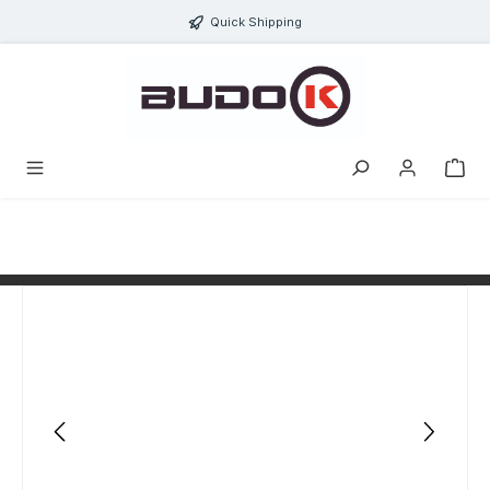
alt springen
Quick Shipping
Bildergalerie überspringen