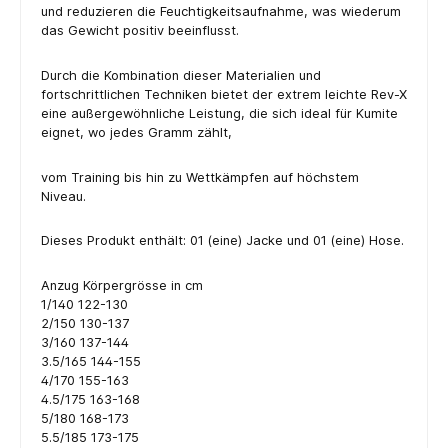
und reduzieren die Feuchtigkeitsaufnahme, was wiederum
das Gewicht positiv beeinflusst.
Durch die Kombination dieser Materialien und
fortschrittlichen Techniken bietet der extrem leichte Rev-X
eine außergewöhnliche Leistung, die sich ideal für Kumite
eignet, wo jedes Gramm zählt,
vom Training bis hin zu Wettkämpfen auf höchstem
Niveau.
Dieses Produkt enthält: 01 (eine) Jacke und 01 (eine) Hose.
Anzug Körpergrösse in cm
1/140 122-130
2/150 130-137
3/160 137-144
3.5/165 144-155
4/170 155-163
4.5/175 163-168
5/180 168-173
5.5/185 173-175