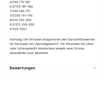
6/190 175-181
6.5/195 181-186
7/200 186-191
7.5/205 191-196
8/210 196-200
8.5/215 200-205
9/220 205+
Achtung: Die Grössen entsprechen den Durschnittswerten
für Personen mit „Normalgewicht”. Für Personen mit Über-
oder Untergewicht mindestens jeweils eine Grösse
dazuzählen bzw. abziehen
Bewertungen