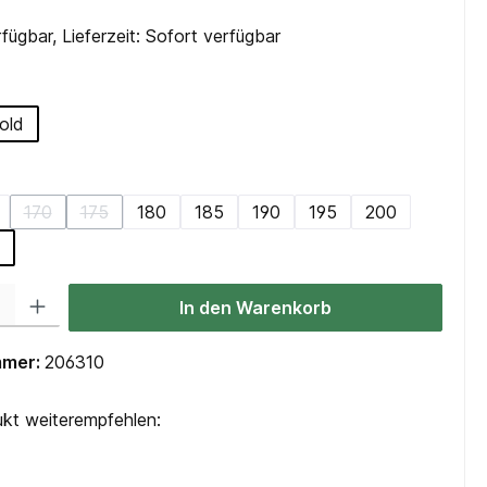
fügbar, Lieferzeit: Sofort verfügbar
hlen
old
swählen
170
175
180
185
190
195
200
(Diese Option ist zurzeit nicht verfügbar.)
(Diese Option ist zurzeit nicht verfügbar.)
 Gib den gewünschten Wert ein oder benutze die Schaltflächen um die Anzah
In den Warenkorb
mmer:
206310
kt weiterempfehlen: