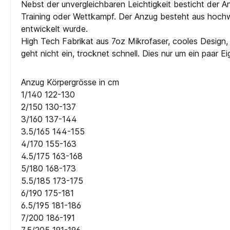
Nebst der unvergleichbaren Leichtigkeit besticht der 
Training oder Wettkampf. Der Anzug besteht aus hochw
entwickelt wurde.
High Tech Fabrikat aus 7oz Mikrofaser, cooles Design, 
geht nicht ein, trocknet schnell. Dies nur um ein paar 
Anzug Körpergrösse in cm
1/140 122-130
2/150 130-137
3/160 137-144
3.5/165 144-155
4/170 155-163
4.5/175 163-168
5/180 168-173
5.5/185 173-175
6/190 175-181
6.5/195 181-186
7/200 186-191