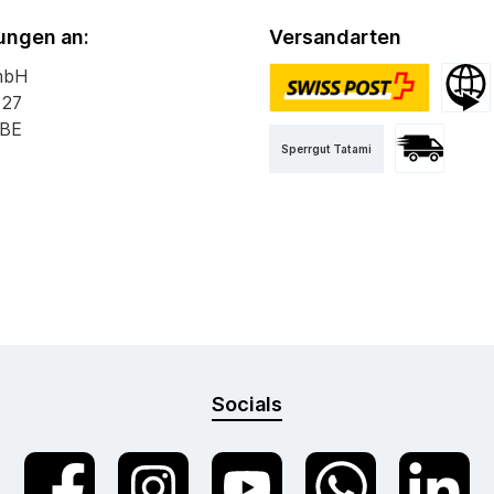
ngen an:
Versandarten
mbH
 27
PostPac Priority
Versan
 BE
Sperrgut Tatami
Versand mit 
Socials