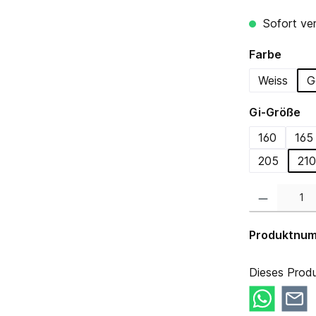
Sofort ver
auswä
Farbe
Weiss
G
au
Gi-Größe
160
165
205
210
Produkt Anzahl:
Produktnu
Dieses Produ