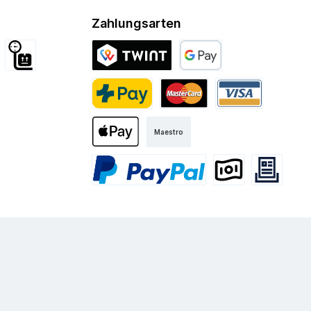
Zahlungsarten
d International
Sperrgut
Twint
Google Pay
Kurier
PostFinance Pay
Mastercard
Visa
Maestro
Apple Pay
PayPal
Vorkasse
Rechnung