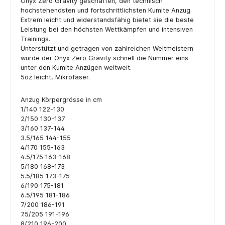
Onyx Zero Gravity geschaffen, den technisch
hochstehendsten und fortschrittlichsten Kumite Anzug.
Extrem leicht und widerstandsfähig bietet sie die beste
Leistung bei den höchsten Wettkämpfen und intensiven
Trainings.
Unterstützt und getragen von zahlreichen Weltmeistern
wurde der Onyx Zero Gravity schnell die Nummer eins
unter den Kumite Anzügen weltweit.
5oz leicht, Mikrofaser.
Anzug Körpergrösse in cm
1/140 122-130
2/150 130-137
3/160 137-144
3.5/165 144-155
4/170 155-163
4.5/175 163-168
5/180 168-173
5.5/185 173-175
6/190 175-181
6.5/195 181-186
7/200 186-191
7.5/205 191-196
8/210 196-200