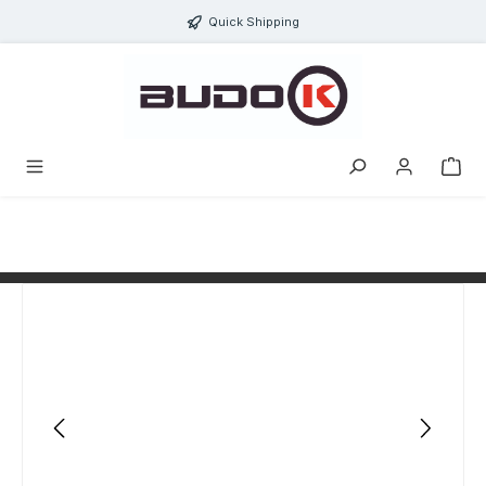
alt springen
Quick Shipping
Bildergalerie überspringen