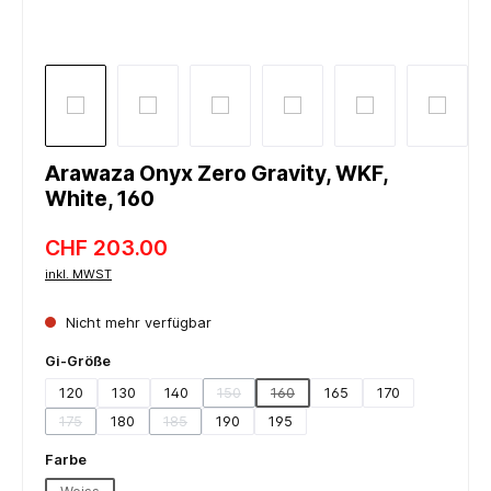
Arawaza Onyx Zero Gravity, WKF,
White, 160
CHF 203.00
inkl. MWST
Nicht mehr verfügbar
auswählen
Gi-Größe
120
130
140
150
160
165
170
(Diese Option ist zurzeit nicht verfügbar.)
(Diese Option ist zurzeit nicht verf
175
180
185
190
195
(Diese Option ist zurzeit nicht verfügbar.)
(Diese Option ist zurzeit nicht verfügbar.)
auswählen
Farbe