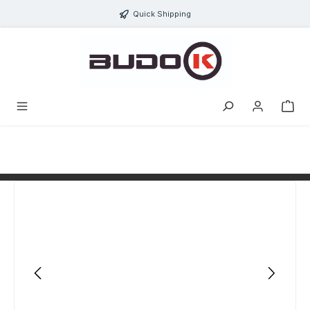
alt springen
Quick Shipping
Bildergalerie überspringen