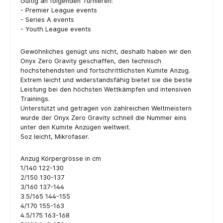
Gültig an folgenden Turnieren:
- Premier League events
- Series A events
- Youth League events
Gewöhnliches genügt uns nicht, deshalb haben wir den
Onyx Zero Gravity geschaffen, den technisch
hochstehendsten und fortschrittlichsten Kumite Anzug.
Extrem leicht und widerstandsfähig bietet sie die beste
Leistung bei den höchsten Wettkämpfen und intensiven
Trainings.
Unterstützt und getragen von zahlreichen Weltmeistern
wurde der Onyx Zero Gravity schnell die Nummer eins
unter den Kumite Anzügen weltweit.
5oz leicht, Mikrofaser.
Anzug Körpergrösse in cm
1/140 122-130
2/150 130-137
3/160 137-144
3.5/165 144-155
4/170 155-163
4.5/175 163-168