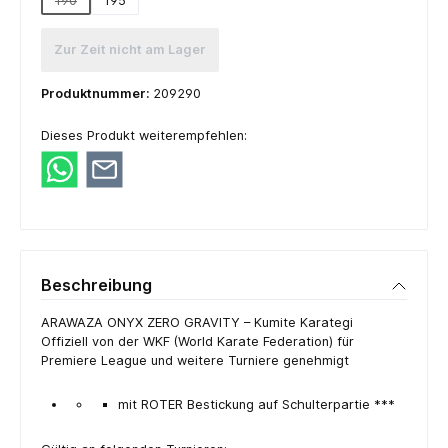
190
195
(Diese Option ist zurzeit nicht verfügbar.)
Zur Zeit nicht am Lager
Produktnummer:
209290
Dieses Produkt weiterempfehlen:
Beschreibung
ARAWAZA ONYX ZERO GRAVITY – Kumite Karategi
Offiziell von der WKF (World Karate Federation) für
Premiere League und weitere Turniere genehmigt
mit ROTER Bestickung auf Schulterpartie ***