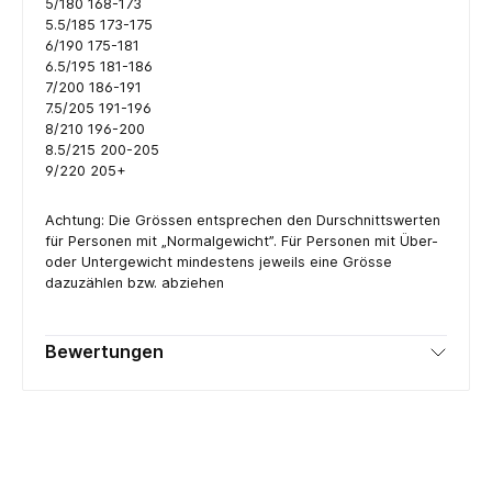
5/180 168-173
5.5/185 173-175
6/190 175-181
6.5/195 181-186
7/200 186-191
7.5/205 191-196
8/210 196-200
8.5/215 200-205
9/220 205+
Achtung: Die Grössen entsprechen den Durschnittswerten
für Personen mit „Normalgewicht”. Für Personen mit Über-
oder Untergewicht mindestens jeweils eine Grösse
dazuzählen bzw. abziehen
Bewertungen