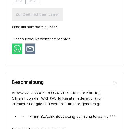
190
195
(Diese Option ist zurzeit nicht verfügbar.)
(Diese Option ist zurzeit nicht verfügbar.)
Zur Zeit nicht am Lager
Produktnummer:
209375
Dieses Produkt weiterempfehlen:
Beschreibung
ARAWAZA ONYX ZERO GRAVITY – Kumite Karategi
Offiziell von der WKF (World Karate Federation) für
Premiere League und weitere Turniere genehmigt
mit BLAUER Bestickung auf Schulterpartie ***