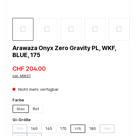
Arawaza Onyx Zero Gravity PL, WKF,
BLUE, 175
CHF 204.00
inkl. MWST
Nicht mehr verfügbar
auswählen
Farbe
Blau
Rot
(Diese Option ist zurzeit nicht verfügbar.)
auswählen
Gi-Größe
150
160
165
170
175
180
185
(Diese Option ist zurzeit nicht verfügbar.)
(Diese Option ist zurzeit nicht verf
(Diese Option ist 