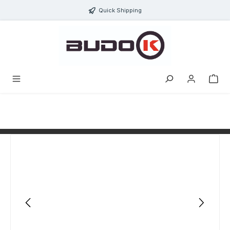
alt springen
Quick Shipping
Bildergalerie überspringen