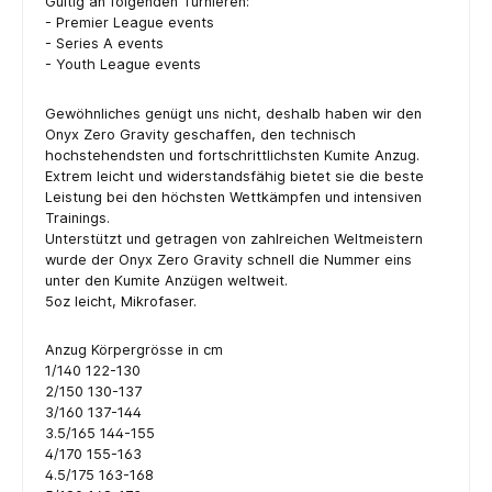
Gültig an folgenden Turnieren:
- Premier League events
- Series A events
- Youth League events
Gewöhnliches genügt uns nicht, deshalb haben wir den
Onyx Zero Gravity geschaffen, den technisch
hochstehendsten und fortschrittlichsten Kumite Anzug.
Extrem leicht und widerstandsfähig bietet sie die beste
Leistung bei den höchsten Wettkämpfen und intensiven
Trainings.
Unterstützt und getragen von zahlreichen Weltmeistern
wurde der Onyx Zero Gravity schnell die Nummer eins
unter den Kumite Anzügen weltweit.
5oz leicht, Mikrofaser.
Anzug Körpergrösse in cm
1/140 122-130
2/150 130-137
3/160 137-144
3.5/165 144-155
4/170 155-163
4.5/175 163-168