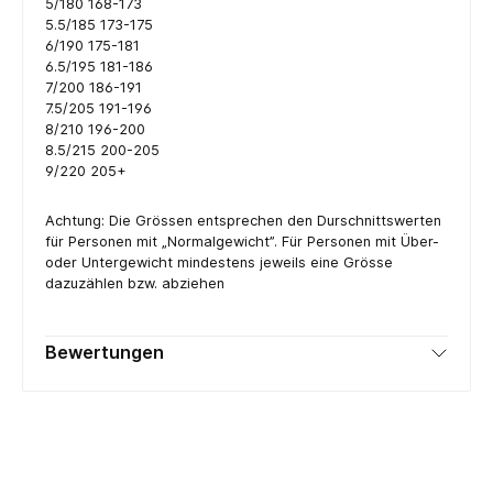
5/180 168-173
5.5/185 173-175
6/190 175-181
6.5/195 181-186
7/200 186-191
7.5/205 191-196
8/210 196-200
8.5/215 200-205
9/220 205+
Achtung: Die Grössen entsprechen den Durschnittswerten
für Personen mit „Normalgewicht”. Für Personen mit Über-
oder Untergewicht mindestens jeweils eine Grösse
dazuzählen bzw. abziehen
Bewertungen