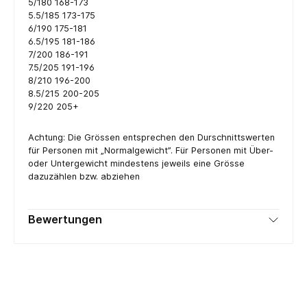
5/180 168-173
5.5/185 173-175
6/190 175-181
6.5/195 181-186
7/200 186-191
7.5/205 191-196
8/210 196-200
8.5/215 200-205
9/220 205+
Achtung: Die Grössen entsprechen den Durschnittswerten
für Personen mit „Normalgewicht”. Für Personen mit Über-
oder Untergewicht mindestens jeweils eine Grösse
dazuzählen bzw. abziehen
Bewertungen