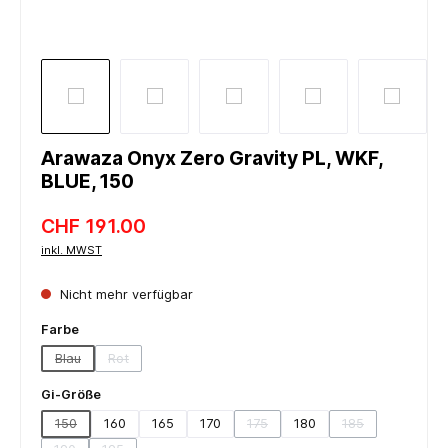
Arawaza Onyx Zero Gravity PL, WKF,
BLUE, 150
CHF 191.00
inkl. MWST
Nicht mehr verfügbar
auswählen
Farbe
Blau
Rot
(Diese Option ist zurzeit nicht verfügbar.)
(Diese Option ist zurzeit nicht verfügbar.)
auswählen
Gi-Größe
150
160
165
170
175
180
185
(Diese Option ist zurzeit nicht verfügbar.)
(Diese Option ist zurzeit nicht verf
(Diese Option ist 