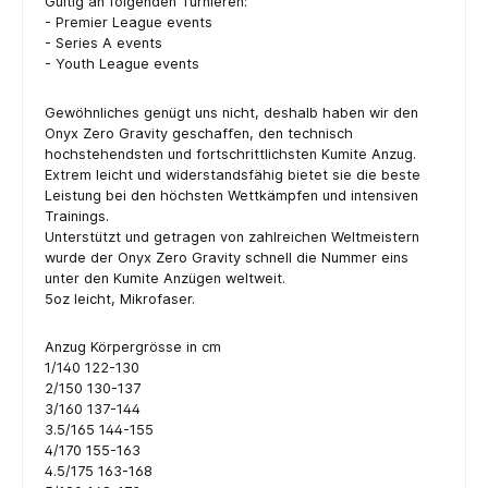
Gültig an folgenden Turnieren:
- Premier League events
- Series A events
- Youth League events
Gewöhnliches genügt uns nicht, deshalb haben wir den
Onyx Zero Gravity geschaffen, den technisch
hochstehendsten und fortschrittlichsten Kumite Anzug.
Extrem leicht und widerstandsfähig bietet sie die beste
Leistung bei den höchsten Wettkämpfen und intensiven
Trainings.
Unterstützt und getragen von zahlreichen Weltmeistern
wurde der Onyx Zero Gravity schnell die Nummer eins
unter den Kumite Anzügen weltweit.
5oz leicht, Mikrofaser.
Anzug Körpergrösse in cm
1/140 122-130
2/150 130-137
3/160 137-144
3.5/165 144-155
4/170 155-163
4.5/175 163-168