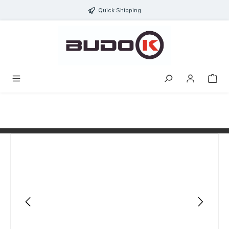
alt springen
Quick Shipping
Bildergalerie überspringen