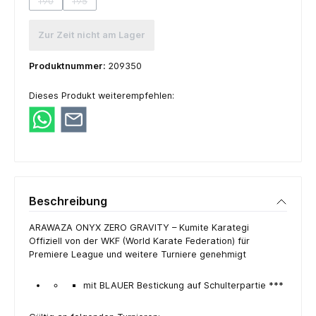
190
195
(Diese Option ist zurzeit nicht verfügbar.)
(Diese Option ist zurzeit nicht verfügbar.)
Zur Zeit nicht am Lager
Produktnummer:
209350
Dieses Produkt weiterempfehlen:
Beschreibung
ARAWAZA ONYX ZERO GRAVITY – Kumite Karategi
Offiziell von der WKF (World Karate Federation) für
Premiere League und weitere Turniere genehmigt
mit BLAUER Bestickung auf Schulterpartie ***