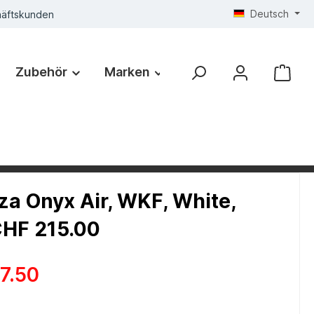
Deutsch
häftskunden
Zubehör
Marken
a Onyx Air, WKF, White,
CHF 215.00
7.50