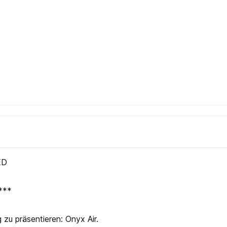
ED
 ***
 zu präsentieren: Onyx Air.