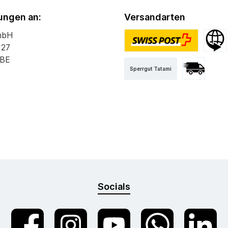
ngen an:
Versandarten
mbH
 27
PostPac Priority
Versan
 BE
Sperrgut Tatami
Versand mit 
Socials