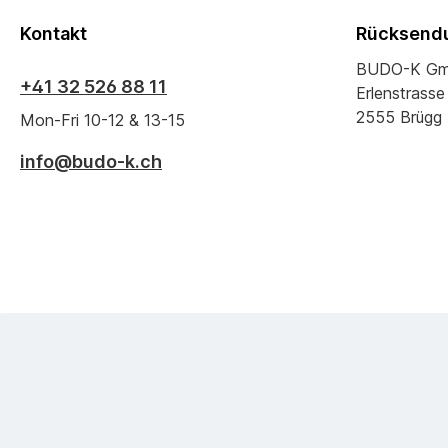
Kontakt
Rücksendu
BUDO-K G
+41 32 526 88 11
Erlenstrasse
2555 Brügg
Mon-Fri 10-12 & 13-15
info@budo-k.ch