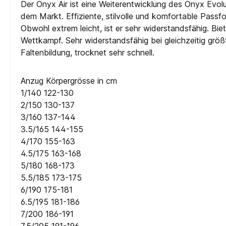
Der Onyx Air ist eine Weiterentwicklung des Onyx Evol
dem Markt. Effiziente, stilvolle und komfortable Passfo
Obwohl extrem leicht, ist er sehr widerstandsfähig. Bie
Wettkampf. Sehr widerstandsfähig bei gleichzeitig größt
Faltenbildung, trocknet sehr schnell.
Anzug Körpergrösse in cm
1/140 122-130
2/150 130-137
3/160 137-144
3.5/165 144-155
4/170 155-163
4.5/175 163-168
5/180 168-173
5.5/185 173-175
6/190 175-181
6.5/195 181-186
7/200 186-191