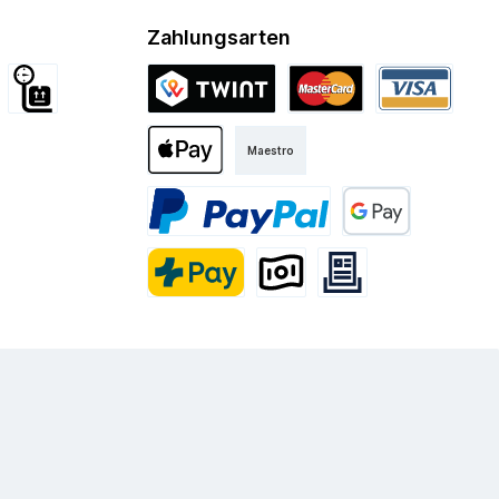
Zahlungsarten
d International
Sperrgut
Twint
Mastercard
Visa
Maestro
Kurier
Apple Pay
PayPal
Google Pay
PostFinance Pay
Vorkasse
Rechnung