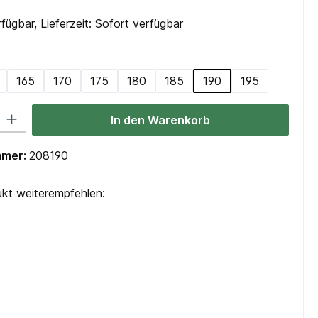
fügbar, Lieferzeit: Sofort verfügbar
swählen
165
170
175
180
185
190
195
 Gib den gewünschten Wert ein oder benutze die Schaltflächen um die Anzah
In den Warenkorb
mmer:
208190
kt weiterempfehlen: