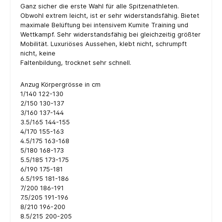
Ganz sicher die erste Wahl für alle Spitzenathleten.
Obwohl extrem leicht, ist er sehr widerstandsfähig. Bietet
maximale Belüftung bei intensivem Kumite Training und
Wettkampf. Sehr widerstandsfähig bei gleichzeitig größter
Mobilität. Luxuriöses Aussehen, klebt nicht, schrumpft
nicht, keine
Faltenbildung, trocknet sehr schnell.
Anzug Körpergrösse in cm
1/140 122-130
2/150 130-137
3/160 137-144
3.5/165 144-155
4/170 155-163
4.5/175 163-168
5/180 168-173
5.5/185 173-175
6/190 175-181
6.5/195 181-186
7/200 186-191
7.5/205 191-196
8/210 196-200
8.5/215 200-205