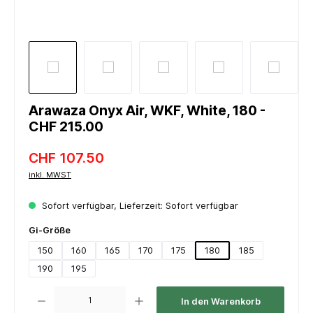
Arawaza Onyx Air, WKF, White, 180 -
CHF 215.00
CHF 107.50
inkl. MWST
Sofort verfügbar, Lieferzeit: Sofort verfügbar
auswählen
Gi-Größe
150
160
165
170
175
180
185
190
195
Produkt Anzahl: Gib den gewünschten Wert ein oder benutze die Schaltflächen um die 
In den Warenkorb