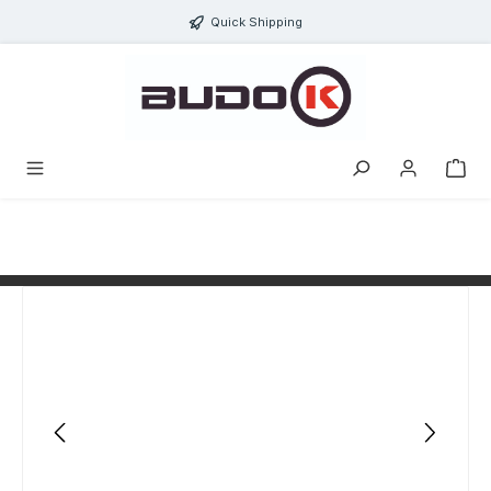
alt springen
Quick Shipping
Bildergalerie überspringen