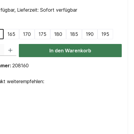
fügbar, Lieferzeit: Sofort verfügbar
swählen
165
170
175
180
185
190
195
 Gib den gewünschten Wert ein oder benutze die Schaltflächen um die Anzah
In den Warenkorb
mmer:
208160
kt weiterempfehlen: