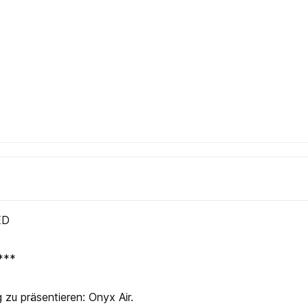
ED
 ***
 zu präsentieren: Onyx Air.