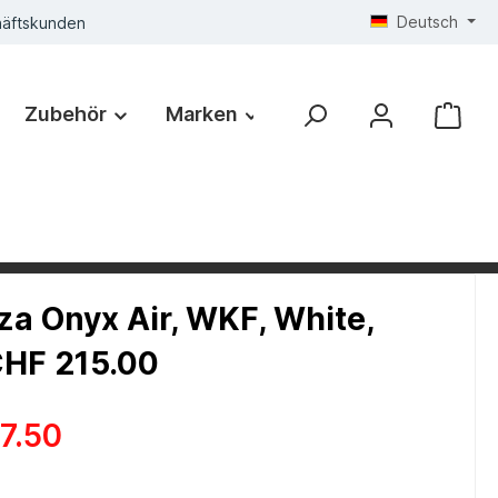
Deutsch
häftskunden
Zubehör
Marken
a Onyx Air, WKF, White,
CHF 215.00
7.50