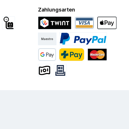
Zahlungsarten
d International
Sperrgut
Twint
Visa
Apple Pay
Maestro
Kurier
PayPal
Google Pay
PostFinance Pay
Mastercard
Vorkasse
Rechnung