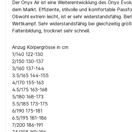
Der Onyx Air ist eine Weiterentwicklung des Onyx Evol
dem Markt. Effiziente, stilvolle und komfortable Passfo
Obwohl extrem leicht, ist er sehr widerstandsfähig. Bie
Wettkampf. Sehr widerstandsfähig bei gleichzeitig größt
Faltenbildung, trocknet sehr schnell.
Anzug Körpergrösse in cm
1/140 122-130
2/150 130-137
3/160 137-144
3.5/165 144-155
4/170 155-163
4.5/175 163-168
5/180 168-173
5.5/185 173-175
6/190 175-181
6.5/195 181-186
7/200 186-191