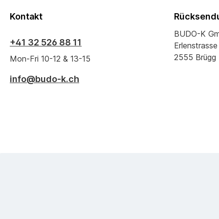
Kontakt
Rücksendu
BUDO-K G
+41 32 526 88 11
Erlenstrasse
2555 Brügg
Mon-Fri 10-12 & 13-15
info@budo-k.ch