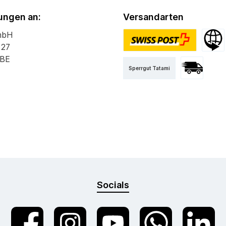
ngen an:
Versandarten
mbH
 27
PostPac Priority
Versan
 BE
Sperrgut Tatami
Versand mit 
Socials