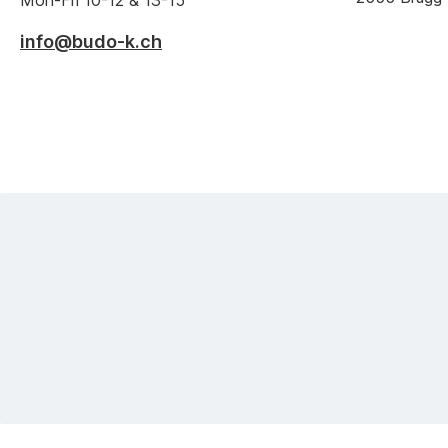
Mon-Fri 10-12 & 13-15
info@budo-k.ch