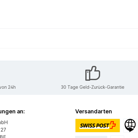
 von 24h
30 Tage Geld-Zurück-Garantie
ngen an:
Versandarten
mbH
 27
PostPac Priority
Versan
 BE