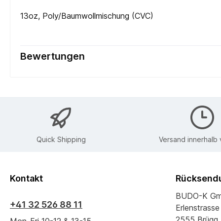
13oz, Poly/Baumwollmischung (CVC)
Bewertungen
Quick Shipping
Versand innerhalb
Kontakt
Rücksendu
BUDO-K G
+41 32 526 88 11
Erlenstrasse
2555 Brügg