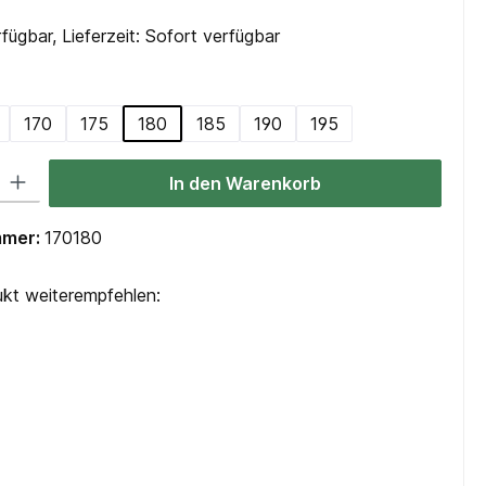
fügbar, Lieferzeit: Sofort verfügbar
swählen
170
175
180
185
190
195
 Gib den gewünschten Wert ein oder benutze die Schaltflächen um die Anzah
In den Warenkorb
mmer:
170180
kt weiterempfehlen: