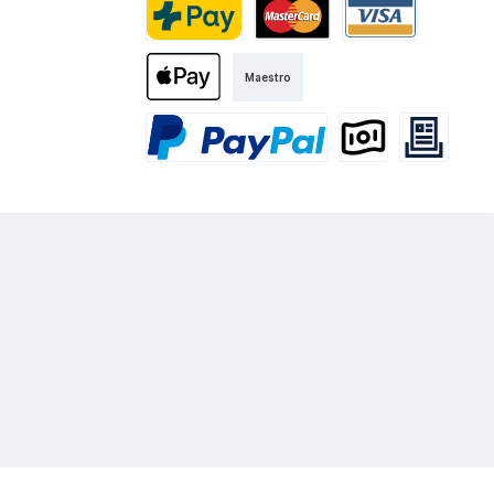
Kurier
PostFinance Pay
Mastercard
Visa
Maestro
Apple Pay
PayPal
Vorkasse
Rechnung