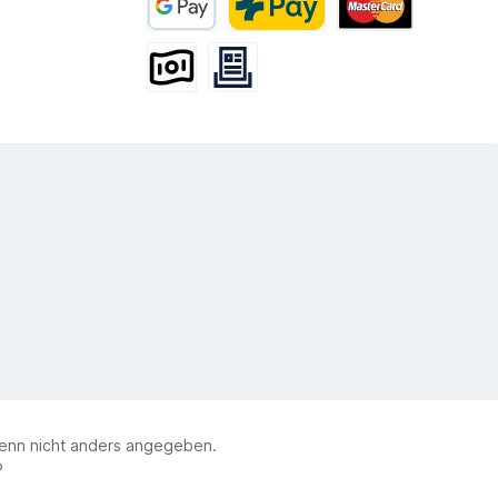
Google Pay
PostFinance Pay
Mastercard
Vorkasse
Rechnung
nn nicht anders angegeben.
®