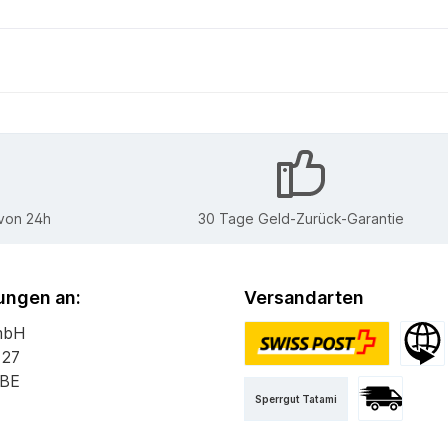
 von 24h
30 Tage Geld-Zurück-Garantie
ngen an:
Versandarten
mbH
 27
PostPac Priority
Versan
 BE
Sperrgut Tatami
Versand mit 