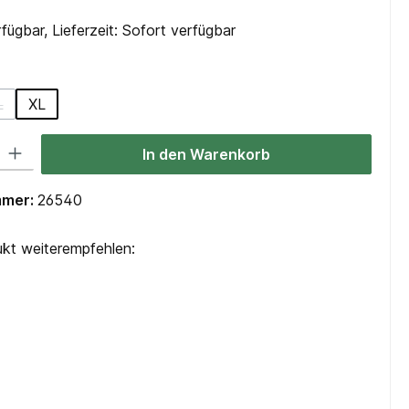
fügbar, Lieferzeit: Sofort verfügbar
ählen
L
XL
n ist zurzeit nicht verfügbar.)
 Option ist zurzeit nicht verfügbar.)
(Diese Option ist zurzeit nicht verfügbar.)
 Gib den gewünschten Wert ein oder benutze die Schaltflächen um die Anzah
In den Warenkorb
mmer:
26540
kt weiterempfehlen: