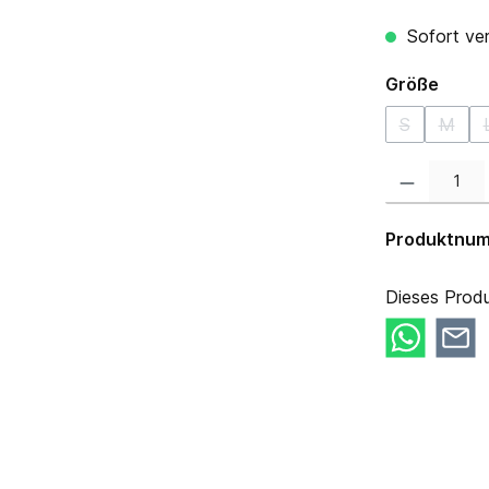
Sofort ver
ausw
Größe
S
M
(Diese Optio
(Diese
Produkt Anzahl:
Produktnu
Dieses Produ