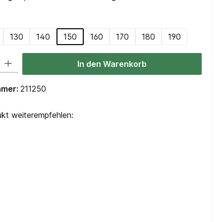
swählen
130
140
150
160
170
180
190
 Gib den gewünschten Wert ein oder benutze die Schaltflächen um die Anzah
In den Warenkorb
mmer:
211250
kt weiterempfehlen: