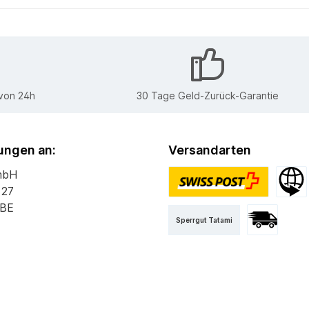
 von 24h
30 Tage Geld-Zurück-Garantie
ngen an:
Versandarten
mbH
 27
PostPac Priority
Versan
 BE
Sperrgut Tatami
Versand mit 