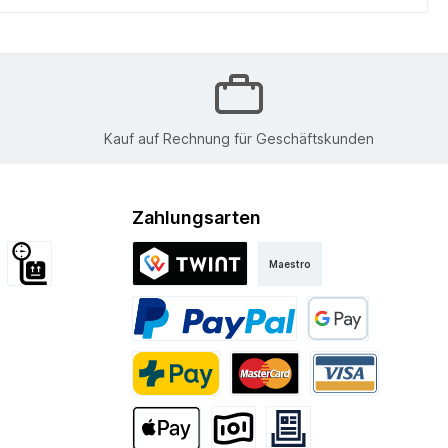
Kauf auf Rechnung für Geschäftskunden
Zahlungsarten
Maestro
d International
Sperrgut
Twint
Kurier
PayPal
Google Pay
PostFinance Pay
Mastercard
Visa