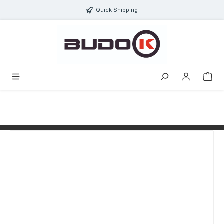
alt springen
Quick Shipping
Bildergalerie überspringen