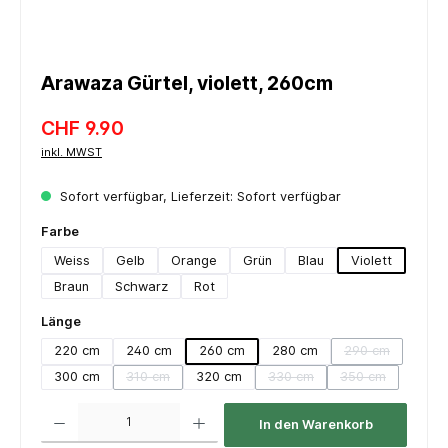
Arawaza Gürtel, violett, 260cm
CHF 9.90
inkl. MWST
Sofort verfügbar, Lieferzeit: Sofort verfügbar
auswählen
Farbe
Weiss
Gelb
Orange
Grün
Blau
Violett
Braun
Schwarz
Rot
auswählen
Länge
220 cm
240 cm
260 cm
280 cm
290 cm
(Diese Option i
300 cm
310 cm
320 cm
330 cm
350 cm
(Diese Option ist zurzeit nicht verfügbar.)
(Diese Option ist zurzeit nich
(Diese Option is
Produkt Anzahl: Gib den gewünschten Wert ein oder benutze die Schaltflächen um die 
In den Warenkorb