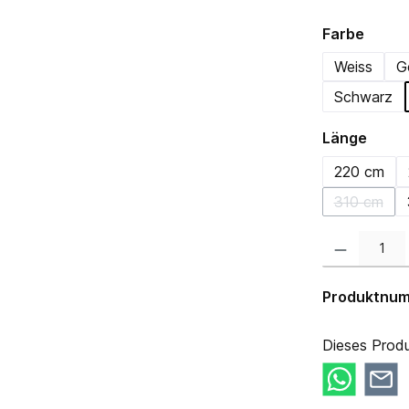
auswä
Farbe
Weiss
G
Schwarz
ausw
Länge
220 cm
310 cm
(Diese O
Produkt Anzahl:
Produktnu
Dieses Produ