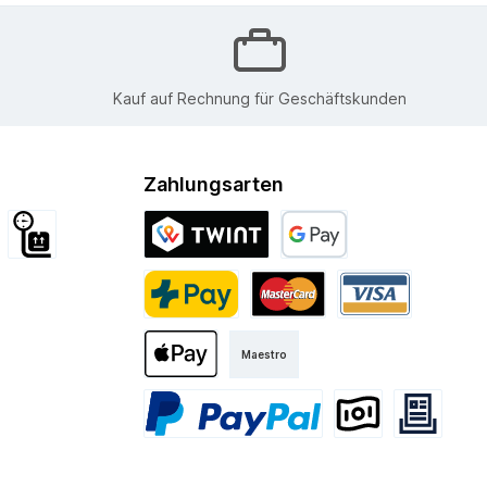
Kauf auf Rechnung für Geschäftskunden
Zahlungsarten
d International
Sperrgut
Twint
Google Pay
Kurier
PostFinance Pay
Mastercard
Visa
Maestro
Apple Pay
PayPal
Vorkasse
Rechnung