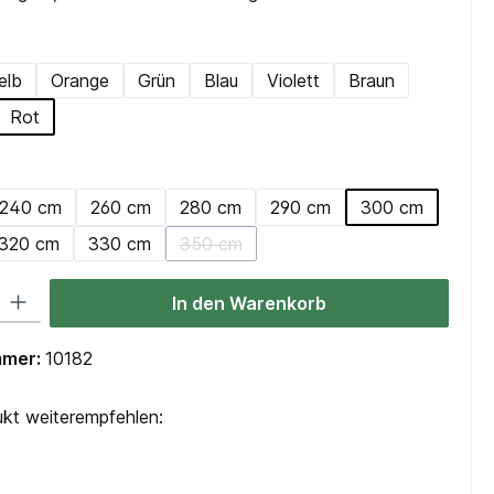
hlen
elb
Orange
Grün
Blau
Violett
Braun
Rot
ählen
240 cm
260 cm
280 cm
290 cm
300 cm
320 cm
330 cm
350 cm
ption ist zurzeit nicht verfügbar.)
(Diese Option ist zurzeit nicht verfügba
 Gib den gewünschten Wert ein oder benutze die Schaltflächen um die Anzah
In den Warenkorb
mmer:
10182
kt weiterempfehlen: