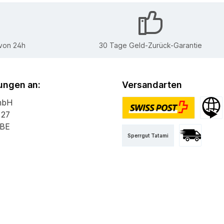
 von 24h
30 Tage Geld-Zurück-Garantie
ngen an:
Versandarten
mbH
 27
PostPac Priority
Versan
 BE
Sperrgut Tatami
Versand mit 