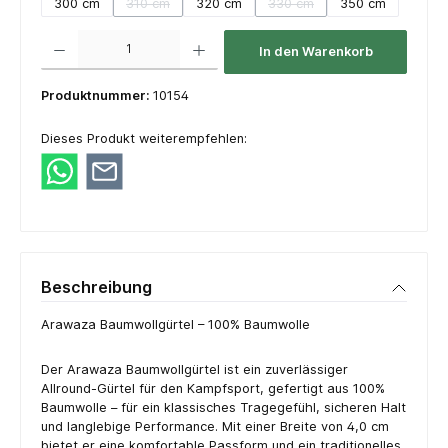
300 cm
310 cm
320 cm
330 cm
350 cm
(Diese Option ist zurzeit nicht verfügbar.)
(Diese Option ist zurzeit nich
Produkt Anzahl: Gib den gewünschten Wert ein oder benutze die Schaltflächen um die 
In den Warenkorb
Produktnummer:
10154
Dieses Produkt weiterempfehlen:
Beschreibung
Arawaza Baumwollgürtel – 100% Baumwolle
Der Arawaza Baumwollgürtel ist ein zuverlässiger
Allround-Gürtel für den Kampfsport, gefertigt aus 100%
Baumwolle – für ein klassisches Tragegefühl, sicheren Halt
und langlebige Performance. Mit einer Breite von 4,0 cm
bietet er eine komfortable Passform und ein traditionelles