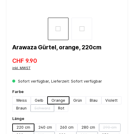
Arawaza Gürtel, orange, 220cm
CHF 9.90
inkl. MWST
Sofort verfügbar, Lieferzeit: Sofort verfügbar
auswählen
Farbe
Weiss
Gelb
Orange
Grün
Blau
Violett
Braun
Schwarz
Rot
(Diese Option ist zurzeit nicht verfügbar.)
auswählen
Länge
220 cm
240 cm
260 cm
280 cm
290 cm
(Diese Option i