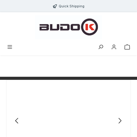
alt springen
Quick Shipping
Bildergalerie überspringen