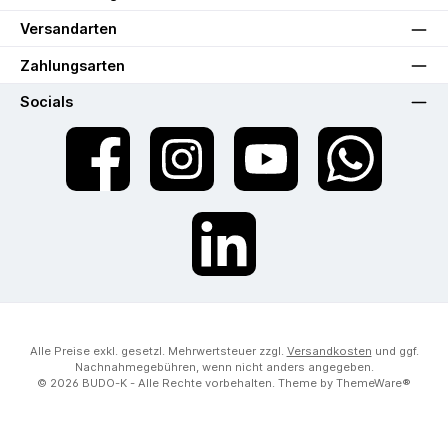
Versandarten
Zahlungsarten
Socials
Facebook
Instagram
YouTube
WhatsApp
LinkedIn
Alle Preise exkl. gesetzl. Mehrwertsteuer zzgl.
Versandkosten
und ggf.
Nachnahmegebühren, wenn nicht anders angegeben.
© 2026 BUDO-K - Alle Rechte vorbehalten. Theme by
ThemeWare®