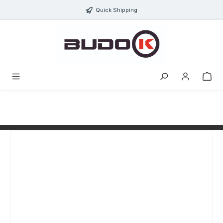
alt springen
Quick Shipping
Bildergalerie überspringen