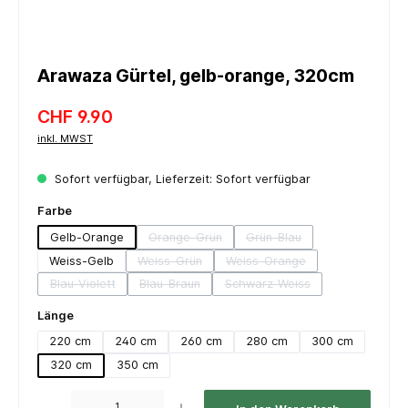
Arawaza Gürtel, gelb-orange, 320cm
CHF 9.90
inkl. MWST
Sofort verfügbar, Lieferzeit: Sofort verfügbar
auswählen
Farbe
Gelb-Orange
Orange-Grün
Grün-Blau
(Diese Option ist zurzeit nicht verfügbar.)
(Diese Option ist zurzeit ni
Weiss-Gelb
Weiss-Grün
Weiss-Orange
(Diese Option ist zurzeit nicht verfügbar.)
(Diese Option ist zurzeit nic
Blau-Violett
Blau-Braun
Schwarz-Weiss
(Diese Option ist zurzeit nicht verfügbar.)
(Diese Option ist zurzeit nicht verfügbar.)
(Diese Option ist zurzeit nic
auswählen
Länge
220 cm
240 cm
260 cm
280 cm
300 cm
320 cm
350 cm
Produkt Anzahl: Gib den gewünschten Wert ein oder benutze die Schaltflächen um die 