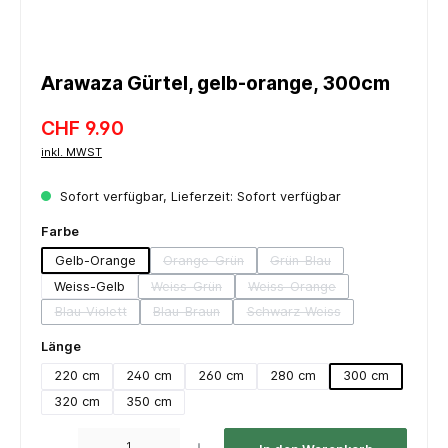
Arawaza Gürtel, gelb-orange, 300cm
CHF 9.90
inkl. MWST
Sofort verfügbar, Lieferzeit: Sofort verfügbar
auswählen
Farbe
Gelb-Orange
Orange-Grün
Grün-Blau
(Diese Option ist zurzeit nicht verfügbar.)
(Diese Option ist zurzeit ni
Weiss-Gelb
Weiss-Grün
Weiss-Orange
(Diese Option ist zurzeit nicht verfügbar.)
(Diese Option ist zurzeit nic
Blau-Violett
Blau-Braun
Schwarz-Weiss
(Diese Option ist zurzeit nicht verfügbar.)
(Diese Option ist zurzeit nicht verfügbar.)
(Diese Option ist zurzeit nic
auswählen
Länge
220 cm
240 cm
260 cm
280 cm
300 cm
320 cm
350 cm
Produkt Anzahl: Gib den gewünschten Wert ein oder benutze die Schaltflächen um die 