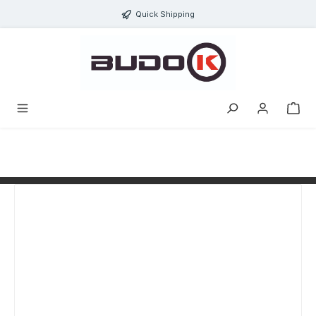
alt springen
Quick Shipping
Bildergalerie überspringen