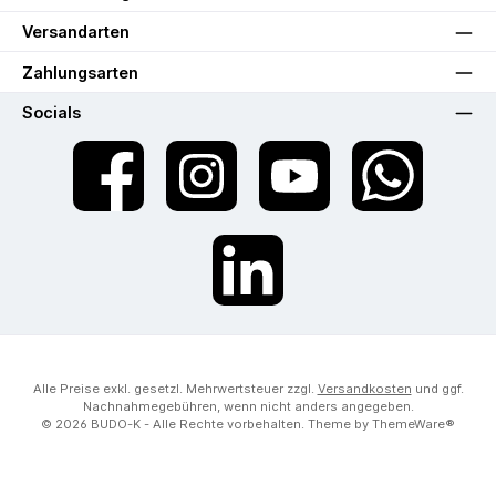
Versandarten
Zahlungsarten
Socials
Facebook
Instagram
YouTube
WhatsApp
LinkedIn
Alle Preise exkl. gesetzl. Mehrwertsteuer zzgl.
Versandkosten
und ggf.
Nachnahmegebühren, wenn nicht anders angegeben.
© 2026 BUDO-K - Alle Rechte vorbehalten. Theme by
ThemeWare®