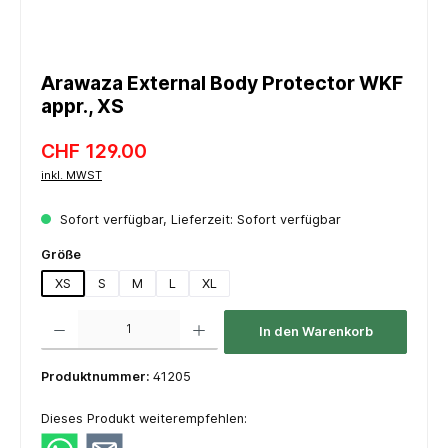
Arawaza External Body Protector WKF
appr., XS
CHF 129.00
inkl. MWST
Sofort verfügbar, Lieferzeit: Sofort verfügbar
auswählen
Größe
XS
S
M
L
XL
Produkt Anzahl: Gib den gewünschten Wert ein oder benutze die Schaltflächen um die 
In den Warenkorb
Produktnummer:
41205
Dieses Produkt weiterempfehlen: