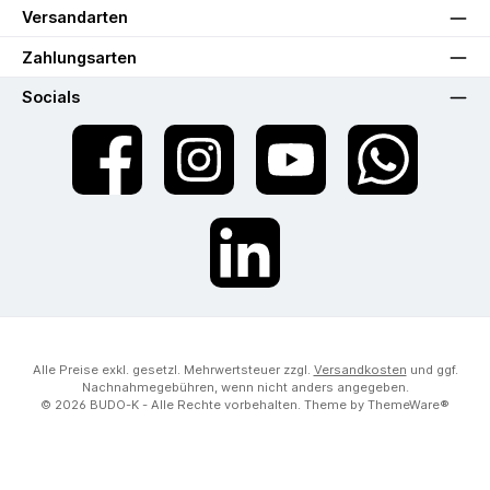
Versandarten
Zahlungsarten
Socials
Facebook
Instagram
YouTube
WhatsApp
LinkedIn
Alle Preise exkl. gesetzl. Mehrwertsteuer zzgl.
Versandkosten
und ggf.
Nachnahmegebühren, wenn nicht anders angegeben.
© 2026 BUDO-K - Alle Rechte vorbehalten. Theme by
ThemeWare®