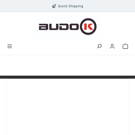
alt springen
Quick Shipping
Bildergalerie überspringen