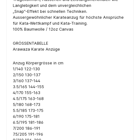
Langlebigkeit und dem unvergleichlichen
„Snap”-Effekt bei schnellen Techniken.
Aussergewöhnlicher Karateanzug für höchste Ansprüche
für Kata-Wettkampf und Kata-Training.
100% Baumwolle / 12oz Canvas
GRÖSSENTABELLE
Arawaza Karate Anzüge
Anzug Körpergrösse in cm
1/140 122-130
2/150 130-137
3/160 137-144
3.5/165 144-155
4/170 155-163
4.5/175 163-168
5/180 168-173
5.5/185 173-175
6/190 175-181
6.5/195 181-186
7/200 186-191
7.5/205 191-196