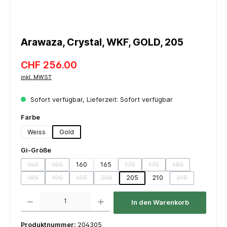
Arawaza, Crystal, WKF, GOLD, 205
CHF 256.00
inkl. MWST
Sofort verfügbar, Lieferzeit: Sofort verfügbar
auswählen
Farbe
Weiss
Gold
auswählen
Gi-Größe
140
150
160
165
170
175
180
(Diese Option ist zurzeit nicht verfügbar.)
(Diese Option ist zurzeit nicht verfügbar.)
(Diese Option ist zurzeit nicht verf
(Diese Option ist zurzeit n
(Diese Option ist 
185
190
195
200
205
210
215
(Diese Option ist zurzeit nicht verfügbar.)
(Diese Option ist zurzeit nicht verfügbar.)
(Diese Option ist zurzeit nicht verfügbar.)
(Diese Option ist zurzeit nicht verfügbar.)
(Diese Option ist
Produkt Anzahl: Gib den gewünschten Wert ein oder benutze die Schaltflächen um die 
In den Warenkorb
Produktnummer:
204305