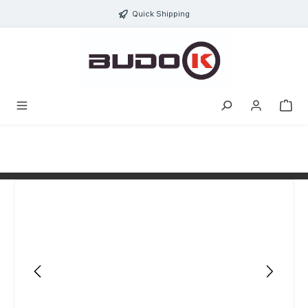
alt springen
Quick Shipping
Bildergalerie überspringen