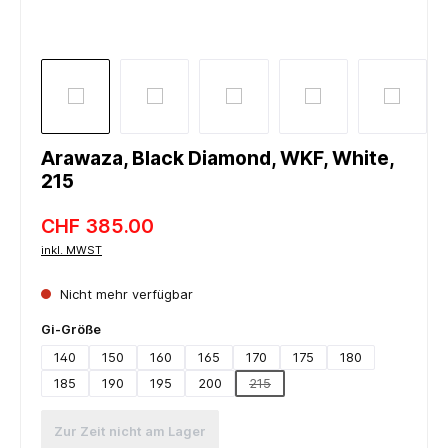
Arawaza, Black Diamond, WKF, White,
215
CHF 385.00
inkl. MWST
Nicht mehr verfügbar
auswählen
Gi-Größe
140
150
160
165
170
175
180
185
190
195
200
215
(Diese Option ist zurzeit nicht ver
Zur Zeit nicht am Lager