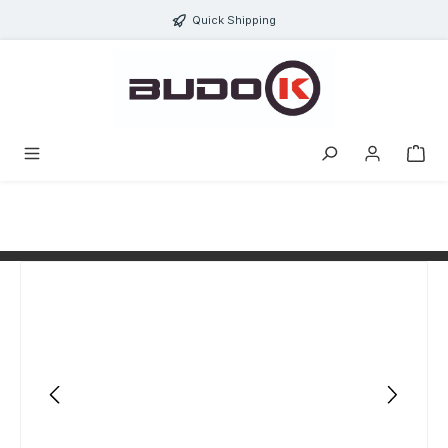
alt springen
Quick Shipping
Bildergalerie überspringen