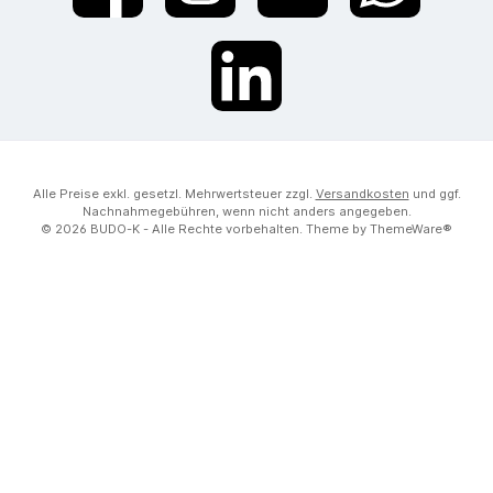
LinkedIn
Alle Preise exkl. gesetzl. Mehrwertsteuer zzgl.
Versandkosten
und ggf.
Nachnahmegebühren, wenn nicht anders angegeben.
© 2026 BUDO-K - Alle Rechte vorbehalten. Theme by
ThemeWare®