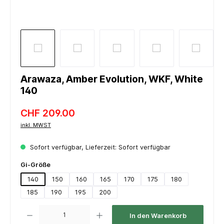
Arawaza, Amber Evolution, WKF, White
140
CHF 209.00
inkl. MWST
Sofort verfügbar, Lieferzeit: Sofort verfügbar
auswählen
Gi-Größe
140
150
160
165
170
175
180
185
190
195
200
Produkt Anzahl: Gib den gewünschten Wert ein oder benutze die Schaltflächen um die 
In den Warenkorb