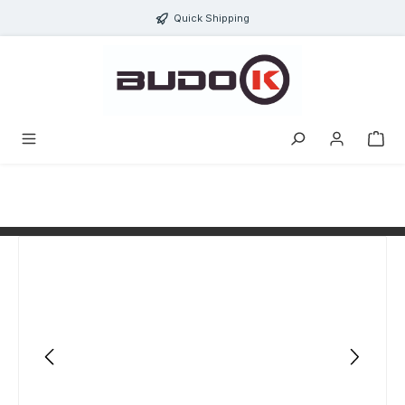
alt springen
Quick Shipping
Bildergalerie überspringen