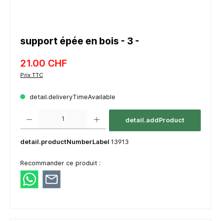
support épée en bois - 3 -
21.00 CHF
Prix TTC
detail.deliveryTimeAvailable
component.product.quantitySelect.legend
detail.addProduct
detail.productNumberLabel
13913
Recommander ce produit :