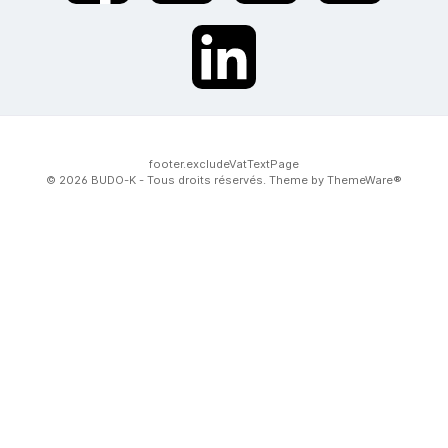
twt.widget.communities.linkedin.name
footer.excludeVatTextPage
© 2026 BUDO-K - Tous droits réservés. Theme by
ThemeWare®