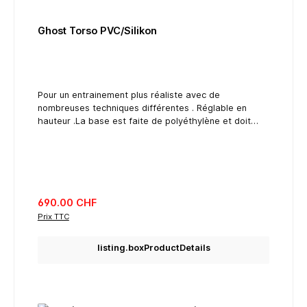
Ghost Torso PVC/Silikon
Pour un entrainement plus réaliste avec de
nombreuses techniques différentes . Réglable en
hauteur .La base est faite de polyéthylène et doit
etre rempli d’eau ou de sable. Le bas est ronde,
comme ça il peux être déplacé juste en le
roulant.Remplis de 120 kg
listing.regularPriceLabel
690.00 CHF
Prix TTC
listing.boxProductDetails