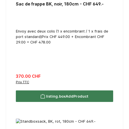
Sac de frappe BK, noir, 180cm - CHF 649.-
Envoy avec deux colis (1 x encombrant / 1 x frais de
port standard)Prix CHF 449.00 + Encombrant CHF
29.00 = CHF 478.00
listing.regularPriceLabel
370.00 CHF
Prix TTC
listing.boxAddProduct