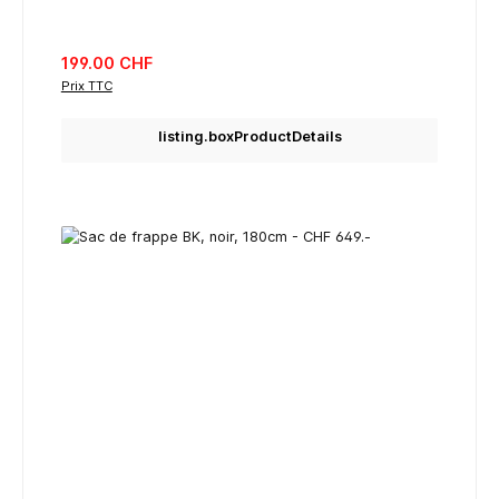
listing.regularPriceLabel
199.00 CHF
Prix TTC
listing.boxProductDetails