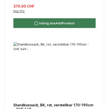
listing.regularPriceLabel
370.00 CHF
Prix TTC
listing.boxAddProduct
Standboxsack, BK, rot, verstellbar 170-190cm