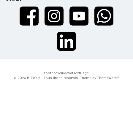
twt.widget.communities.facebook.name
twt.widget.communities.instagram.name
twt.widget.communities.youtube.na
twt.widget.communiti
twt.widget.communities.linkedin.name
footer.excludeVatTextPage
© 2026 BUDO-K - Tous droits réservés. Theme by
ThemeWare®