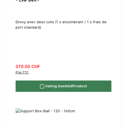
- CHF 649.-
Envoy avec deux colis (1 x encombrant / 1 x frais de
port standard)
listing.regularPriceLabel
370.00 CHF
Prix TTC
listing.boxAddProduct