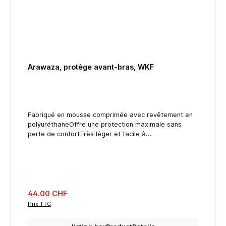
Arawaza, protège avant-bras, WKF
Fabriqué en mousse comprimée avec revêtement en
polyuréthaneOffre une protection maximale sans
perte de confortTrès léger et facile à
nettoyerAttaches élastiques et velcroWKF approuvé
listing.regularPriceLabel
44.00 CHF
Prix TTC