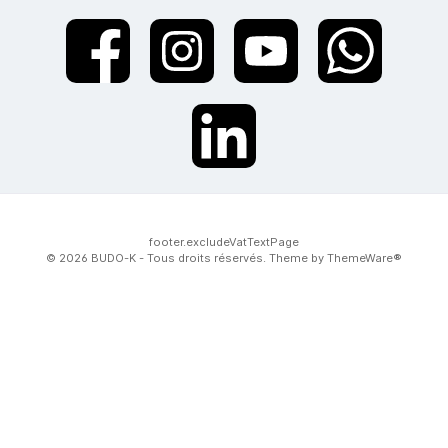
twt.widget.communities.facebook.name
twt.widget.communities.instagram.name
twt.widget.communities.youtube.na
twt.widget.communiti
twt.widget.communities.linkedin.name
footer.excludeVatTextPage
© 2026 BUDO-K - Tous droits réservés. Theme by
ThemeWare®