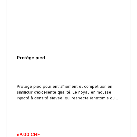
Protège pied
Protège pied pour entraînement et compétition en
similicuir d’excellente qualité. Le noyau en mousse
injecté à densité élevée, qui respecte l’anatomie du
pied, garanti un bon amortissement. Fermoir élastique
velcro et des bandes élastiques pour la fixation
autour des orteils.
listing.regularPriceLabel
69.00 CHF